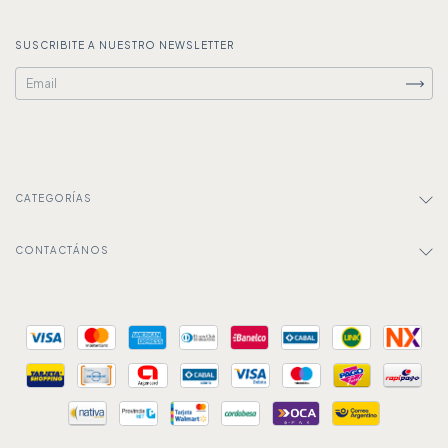
SUSCRIBITE A NUESTRO NEWSLETTER
CATEGORÍAS
CONTACTÁNOS