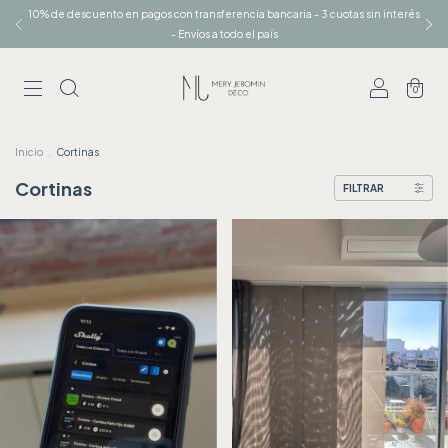
10% de descuento en pagos con transferencia bancaria - 3 cuotas sin interés
- Envíos a todo el país
0
Inicio
.
Cortinas
Cortinas
FILTRAR