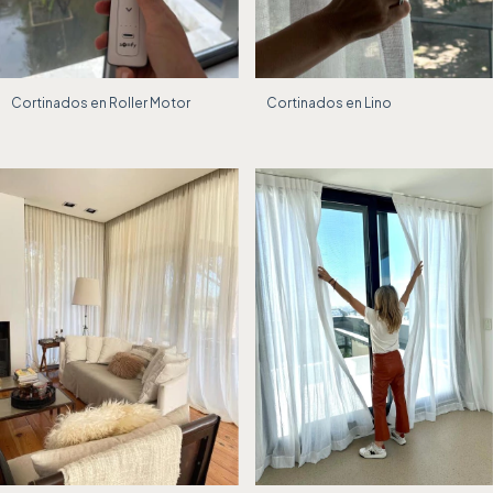
Cortinados en Roller Motor
Cortinados en Lino