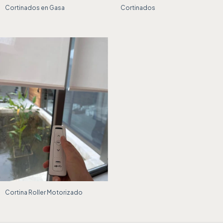
Cortinados en Gasa
Cortinados
Cortina Roller Motorizado