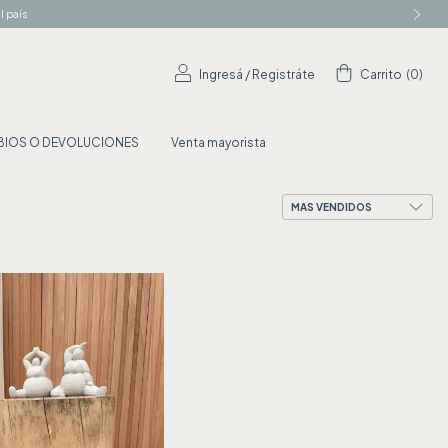
l país
Ingresá
/
Registráte
Carrito
(
0
)
MBIOS O DEVOLUCIONES
Venta mayorista