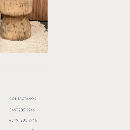
CONTACTÁNOS
5491128519746
+5491128519746