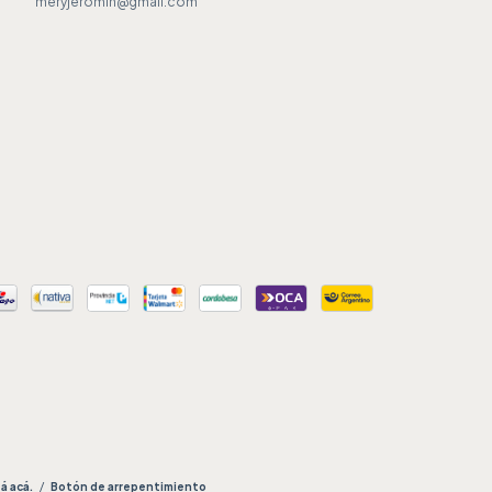
meryjeromin@gmail.com
á acá.
/
Botón de arrepentimiento