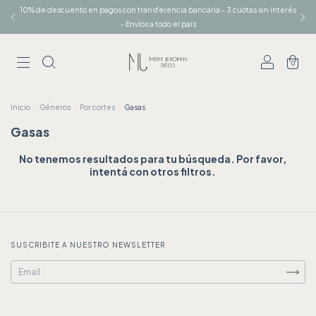
10% de descuento en pagos con transferencia bancaria - 3 cuotas sin interés
- Envíos a todo el país
0
Inicio
.
Géneros
.
Por cortes
.
Gasas
Gasas
No tenemos resultados para tu búsqueda. Por favor,
intentá con otros filtros.
SUSCRIBITE A NUESTRO NEWSLETTER