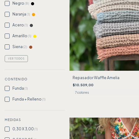
Negro
(8)
Naranja
(1)
Acero
(1)
Amarillo
(1)
Siena
(2)
VER TODOS
Repasador Waffle Amelia
CONTENIDO
$10.509,00
Funda
(1)
7 colores
Funda + Relleno
(1)
MEDIDAS
0,30 X 3,00
(1)