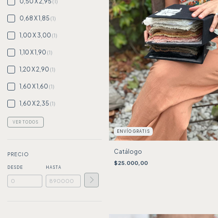
0,50 X 2,95
(1)
0,68 X 1,85
(1)
1,00 X 3,00
(1)
1,10 X 1,90
(1)
1,20 X 2,90
(1)
1,60 X 1,60
(1)
1,60 X 2,35
(1)
VER TODOS
ENVÍO GRATIS
Catálogo
PRECIO
$25.000,00
DESDE
HASTA