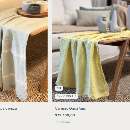
2X1
ENVÍO GRATIS
rde ceniza
Camino Gasa Anis
$32.600,00
5 colores