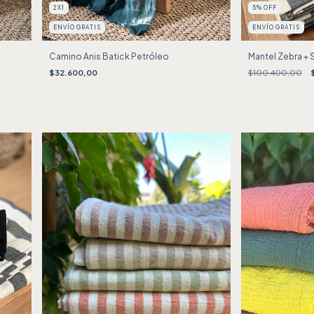
2X1
5
%
OFF
ENVÍO GRATIS
ENVÍO GRATIS
Camino Anis Batick Petróleo
Mantel Zebra + S
$32.600,00
$100.400,00