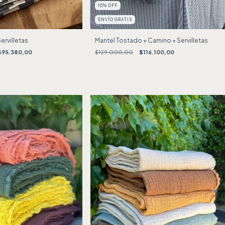
10
%
OFF
ENVÍO GRATIS
ervilletas
Mantel Tostado + Camino + Servilletas
$95.380,00
$129.000,00
$116.100,00