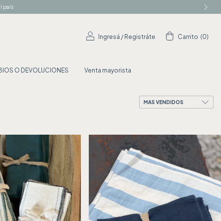
l país
Ingresá
/
Registráte
Carrito
(
0
)
MBIOS O DEVOLUCIONES
Venta mayorista