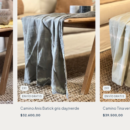
2X1
2X1
ENVÍO GRATIS
ENVÍO GRATIS
Camino Anis Batick gris day/verde
Camino Tina ve
$32.600,00
$39.500,00