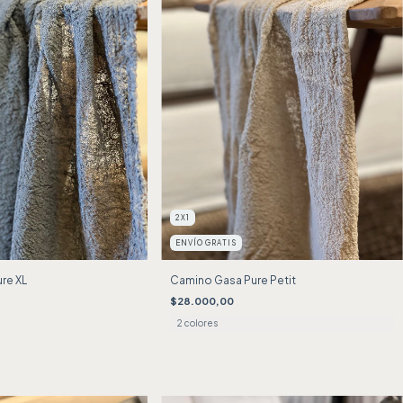
2X1
ENVÍO GRATIS
re XL
Camino Gasa Pure Petit
$28.000,00
2 colores