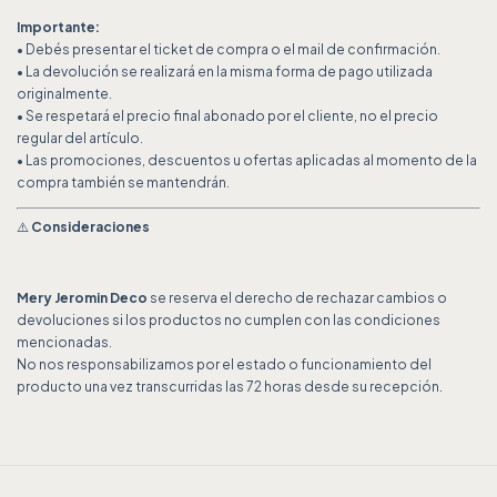
Importante:
• Debés presentar el ticket de compra o el mail de confirmación.
• La devolución se realizará en la misma forma de pago utilizada
originalmente.
• Se respetará el precio final abonado por el cliente, no el precio
regular del artículo.
• Las promociones, descuentos u ofertas aplicadas al momento de la
compra también se mantendrán.
⚠️
Consideraciones
Mery Jeromin Deco
se reserva el derecho de rechazar cambios o
devoluciones si los productos no cumplen con las condiciones
mencionadas.
No nos responsabilizamos por el estado o funcionamiento del
producto una vez transcurridas las 72 horas desde su recepción.