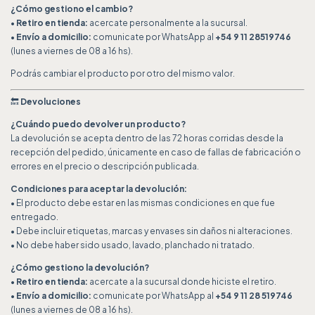
¿Cómo gestiono el cambio?
•
Retiro en tienda:
acercate personalmente a la sucursal.
•
Envío a domicilio:
comunicate por WhatsApp al
+54 9 11 28519746
(lunes a viernes de 08 a 16 hs).
Podrás cambiar el producto por otro del mismo valor.
🔙
Devoluciones
¿Cuándo puedo devolver un producto?
La devolución se acepta dentro de las 72 horas corridas desde la
recepción del pedido, únicamente en caso de fallas de fabricación o
errores en el precio o descripción publicada.
Condiciones para aceptar la devolución:
• El producto debe estar en las mismas condiciones en que fue
entregado.
• Debe incluir etiquetas, marcas y envases sin daños ni alteraciones.
• No debe haber sido usado, lavado, planchado ni tratado.
¿Cómo gestiono la devolución?
•
Retiro en tienda:
acercate a la sucursal donde hiciste el retiro.
•
Envío a domicilio:
comunicate por WhatsApp al
+54 9 11 28 519746
(lunes a viernes de 08 a 16 hs).