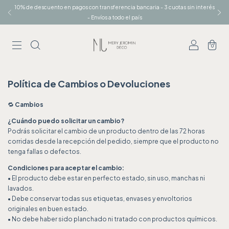
10% de descuento en pagos con transferencia bancaria - 3 cuotas sin interés
- Envíos a todo el país
0
Política de Cambios o Devoluciones
🔁
Cambios
¿Cuándo puedo solicitar un cambio?
Podrás solicitar el cambio de un producto dentro de las 72 horas
corridas desde la recepción del pedido, siempre que el producto no
tenga fallas o defectos.
Condiciones para aceptar el cambio:
• El producto debe estar en perfecto estado, sin uso, manchas ni
lavados.
• Debe conservar todas sus etiquetas, envases y envoltorios
originales en buen estado.
• No debe haber sido planchado ni tratado con productos químicos.