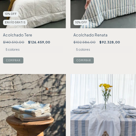
10
%
OFF
ENVÍO GRATIS
10
%
OFF
Acolchado Tere
Acolchado Renata
$140.510,00
$126.459,00
$102.586,00
$92.328,00
5 colores
5 colores
COMPRAR
COMPRAR