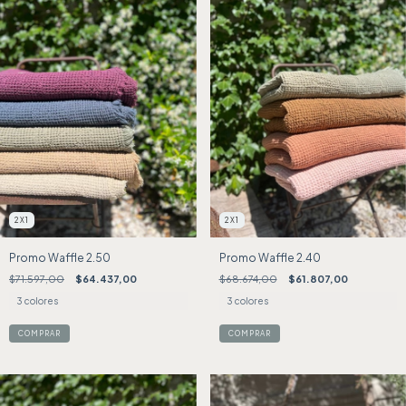
2X1
2X1
Promo Waffle 2.40
Promo Waffle 2.50
$68.674,00
$61.807,00
$71.597,00
$64.437,00
3 colores
3 colores
COMPRAR
COMPRAR