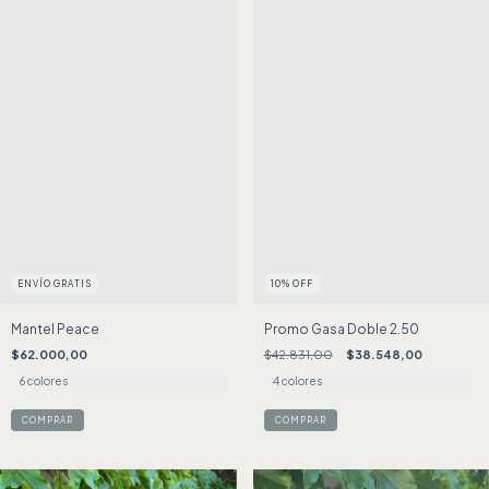
ENVÍO GRATIS
10
%
OFF
Mantel Peace
Promo Gasa Doble 2.50
$62.000,00
$42.831,00
$38.548,00
6 colores
4 colores
COMPRAR
COMPRAR