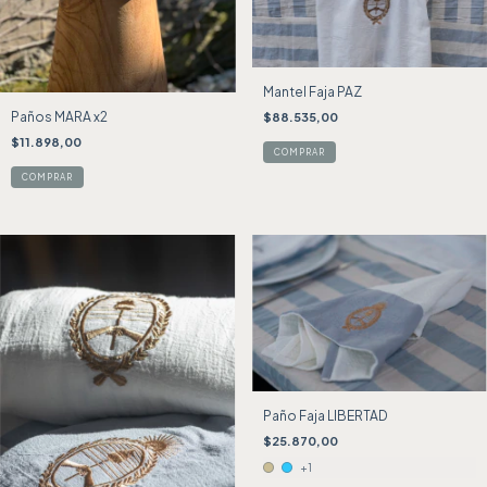
Mantel Faja PAZ
Paños MARA x2
$88.535,00
$11.898,00
Paño Faja LIBERTAD
$25.870,00
+1