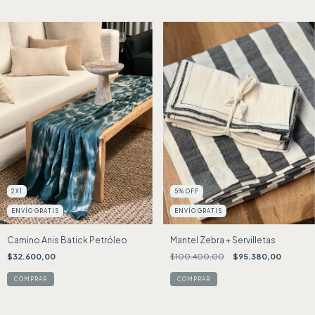
2X1
5
%
OFF
ENVÍO GRATIS
ENVÍO GRATIS
Camino Anis Batick Petróleo
Mantel Zebra + Servilletas
$32.600,00
$100.400,00
$95.380,00
COMPRAR