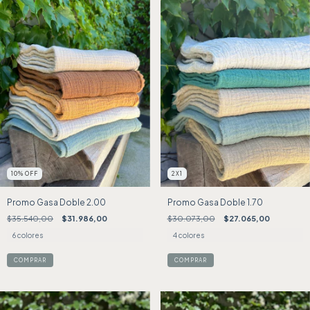
10
%
OFF
2X1
Promo Gasa Doble 2.00
Promo Gasa Doble 1.70
$35.540,00
$31.986,00
$30.073,00
$27.065,00
6 colores
4 colores
COMPRAR
COMPRAR