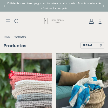
10% de descuento en pagos con transferencia bancaria - 3 cuotas sin interés
- Envíos a todo el país
0
Inicio
.
Productos
Productos
FILTRAR