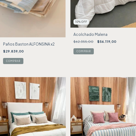
10
%
OFF
Acolchado Malena
$62.355,00
$56.119,00
Paños Baston ALFONSINA x2
$29.839,00
COMPRAR