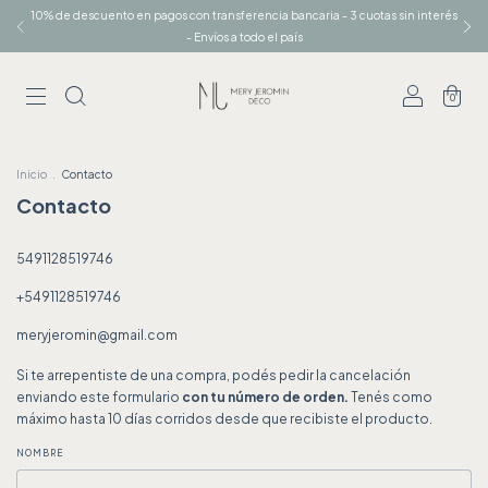
10% de descuento en pagos con transferencia bancaria - 3 cuotas sin interés
- Envíos a todo el país
0
Inicio
.
Contacto
Contacto
5491128519746
+5491128519746
meryjeromin@gmail.com
Si te arrepentiste de una compra, podés pedir la cancelación
enviando este formulario
con tu número de orden.
Tenés como
máximo hasta 10 días corridos desde que recibiste el producto.
NOMBRE