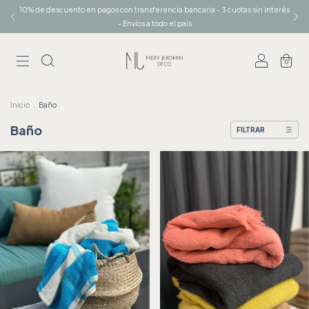
10% de descuento en pagos con transferencia bancaria - 3 cuotas sin interés
- Envíos a todo el país
0
Inicio
.
Baño
Baño
FILTRAR