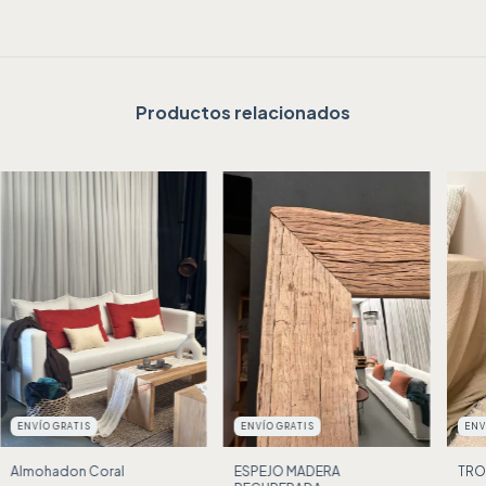
Productos relacionados
ENVÍO GRATIS
ENVÍO GRATIS
ENV
Almohadon Coral
ESPEJO MADERA
TRO