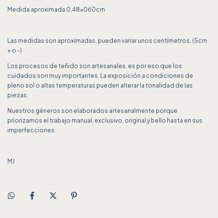
Medida aproximada 0,48x060cm
Las medidas son aproximadas, pueden variar unos centímetros. (5cm
+ o -)
Los procesos de teñido son artesanales, es por eso que los
cuidados son muy importantes. La exposición a condiciones de
pleno sol o altas temperaturas pueden alterar la tonalidad de las
piezas.
Nuestros géneros son elaborados artesanalmente porque
priorizamos el trabajo manual, exclusivo, original y bello hasta en sus
imperfecciones.
MJ