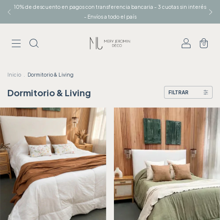
10% de descuento en pagos con transferencia bancaria - 3 cuotas sin interés
- Envíos a todo el país
0
Inicio
.
Dormitorio & Living
Dormitorio & Living
FILTRAR