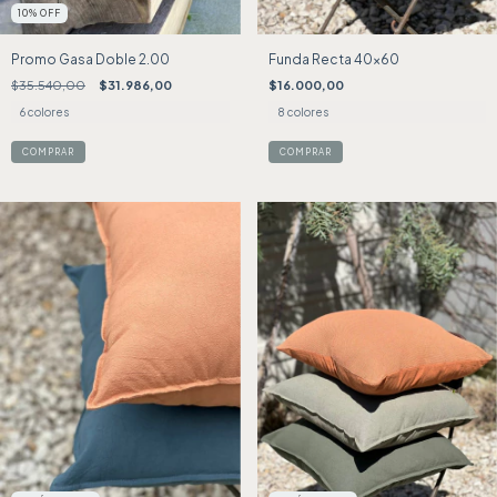
10
%
OFF
Promo Gasa Doble 2.00
Funda Recta 40x60
$35.540,00
$31.986,00
$16.000,00
6 colores
8 colores
COMPRAR
COMPRAR