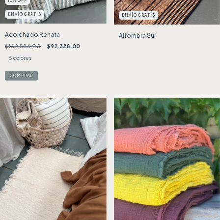
10
%
OFF
ENVÍO GRATIS
ENVÍO GRATIS
Acolchado Renata
Alfombra Sur
$102.586,00
$92.328,00
5 colores
COMPRAR