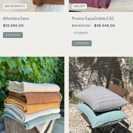
ENVÍO GRATIS
10
%
OFF
Alfombra Gero
Promo Gasa Doble 2.50
$32.500,00
$42.831,00
$38.548,00
4 colores
COMPRAR