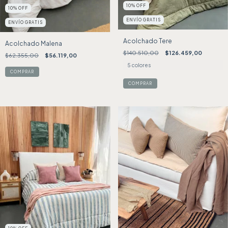
10
%
OFF
10
%
OFF
ENVÍO GRATIS
ENVÍO GRATIS
Acolchado Tere
Acolchado Malena
$140.510,00
$126.459,00
$62.355,00
$56.119,00
5 colores
COMPRAR
COMPRAR