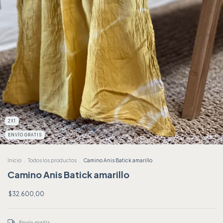
2X1
ENVÍO GRATIS
Inicio
.
Todos los productos
.
Camino Anis Batick amarillo
Camino Anis Batick amarillo
$32.600,00
Envío gratis