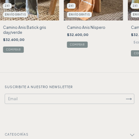
2X1
2X1
2X1
ENVÍO GRATIS
ENVÍO GRATIS
ENV
Camino Anis Batick gris
Camino Anis Níspero
Cam
day/verde
$32.600,00
$32
$32.600,00
5 c
CO
SUSCRIBITE A NUESTRO NEWSLETTER
CATEGORÍAS