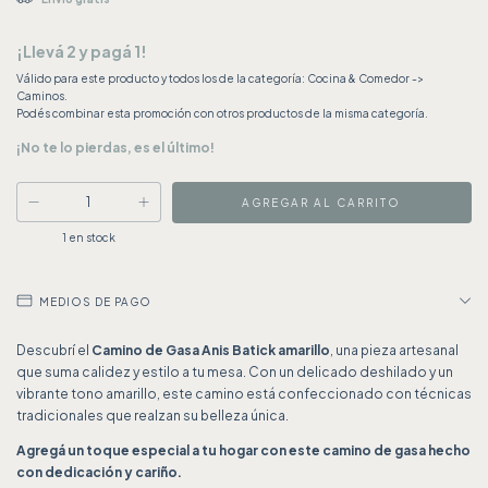
¡Llevá 2 y pagá 1!
Válido para este producto y todos los de la categoría: Cocina & Comedor ->
Caminos.
Podés combinar esta promoción con otros productos de la misma categoría.
¡No te lo pierdas, es el último!
1
en stock
MEDIOS DE PAGO
Descubrí el
Camino de Gasa Anis Batick amarillo
, una pieza artesanal
que suma calidez y estilo a tu mesa. Con un delicado deshilado y un
vibrante tono amarillo, este camino está confeccionado con técnicas
tradicionales que realzan su belleza única.
Agregá un toque especial a tu hogar con este camino de gasa hecho
con dedicación y cariño.