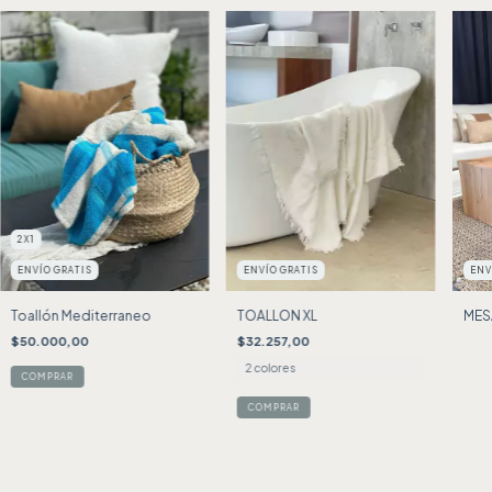
2X1
ENVÍO GRATIS
ENVÍO GRATIS
ENV
Toallón Mediterraneo
TOALLON XL
MES
$50.000,00
$32.257,00
2 colores
COMPRAR