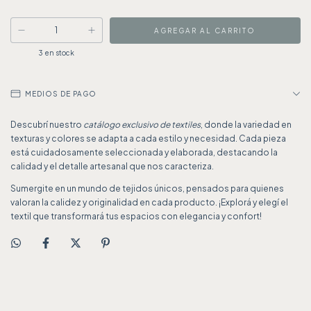
3
en stock
MEDIOS DE PAGO
Descubrí nuestro
catálogo exclusivo de textiles
, donde la variedad en
texturas y colores se adapta a cada estilo y necesidad. Cada pieza
está cuidadosamente seleccionada y elaborada, destacando la
calidad y el detalle artesanal que nos caracteriza.
Sumergite en un mundo de tejidos únicos, pensados para quienes
valoran la calidez y originalidad en cada producto. ¡Explorá y elegí el
textil que transformará tus espacios con elegancia y confort!